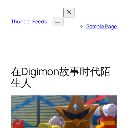
跳
至
内
Thunder Feeds
Sample Page
容
在Digimon故事时代陌
生人