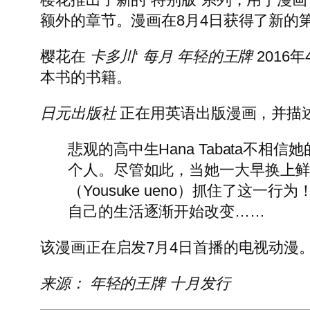
额外的章节。漫画在8月4日获得了新的第
樱花在
卡多川
‘
每月
年轻的王牌
2016
本书的书籍。
日元出版社
正在用英语出版漫画，并描
悲观的高中生Hana Tabata不
个人。尽管如此，当她一大早换上鲜
（Yousuke ueno）抓住了这
自己的生活逐渐开始改变……
该漫画正在启发7月4日首播的电视动漫
来源：
年轻的王牌
十月发行