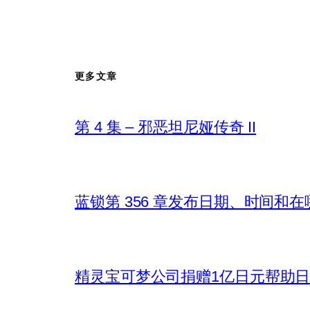
更多文章
第 4 集 – 邪恶坦尼娅传奇 II
蓝锁第 356 章发布日期、时间和
精灵宝可梦公司捐赠1亿日元帮助