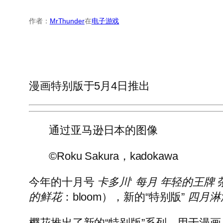
作者：
MrThunder
在
电子游戏
漫画特别版于5月4日推出
通过亚马逊日本的图像
©Roku Sakura，kadokawa
今年的十月号
卡多川
‘
每月
年轻的王牌
的鲜花
：bloom），新的“特别版”
四月淋
樱花推出了新的“特别版”系列，用于漫