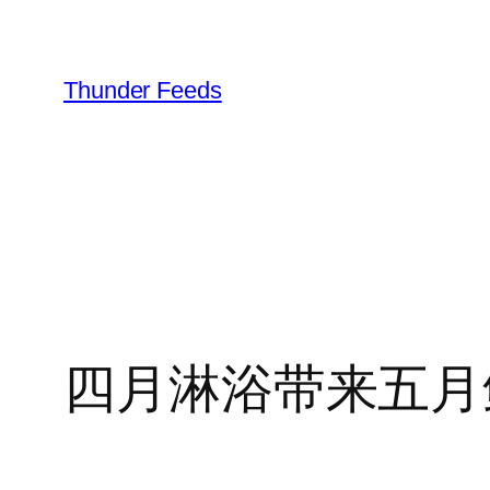
跳
至
内
Thunder Feeds
容
四月淋浴带来五月