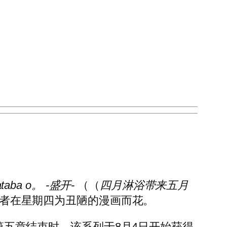
nataba o。 -盛开-
（（
四月淋浴带来五月
者在星期四为丑陋的漫画而花。
第五章结束时，该系列于8月4日开始获得