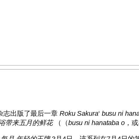
杂志出版了最后一章
Roku Sakura
‘
busu ni ha
浴带来五月的鲜花
（（
busu ni hanataba o
，或
画
每月
年轻的王牌
3月4日。该系列在7月4日的