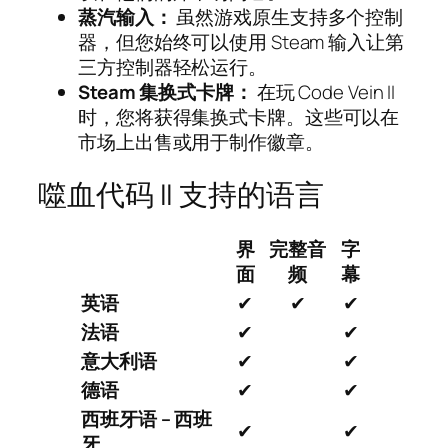
蒸汽输入：
虽然游戏原生支持多个控制
器，但您始终可以使用 Steam 输入让第
三方控制器轻松运行。
Steam 集换式卡牌：
在玩 Code Vein II
时，您将获得集换式卡牌。这些可以在
市场上出售或用于制作徽章。
噬血代码 II 支持的语言
界
完整音
字
面
频
幕
英语
✔
✔
✔
法语
✔
✔
意大利语
✔
✔
德语
✔
✔
西班牙语 – 西班
✔
✔
牙