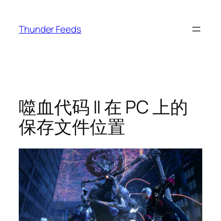
跳
至
Thunder Feeds
内
容
噬血代码 II 在 PC 上的
保存文件位置