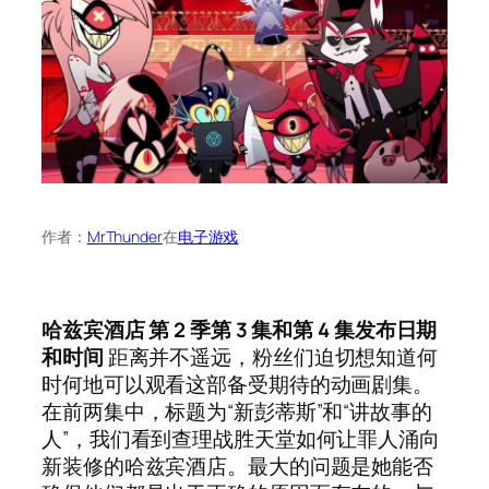
作者：
MrThunder
在
电子游戏
哈兹宾酒店 第 2 季第 3 集和第 4 集发布日期
和时间
距离并不遥远，粉丝们迫切想知道何
时何地可以观看这部备受期待的动画剧集。
在前两集中，标题为“新彭蒂斯”和“讲故事的
人”，我们看到查理战胜天堂如何让罪人涌向
新装修的哈兹宾酒店。最大的问题是她能否