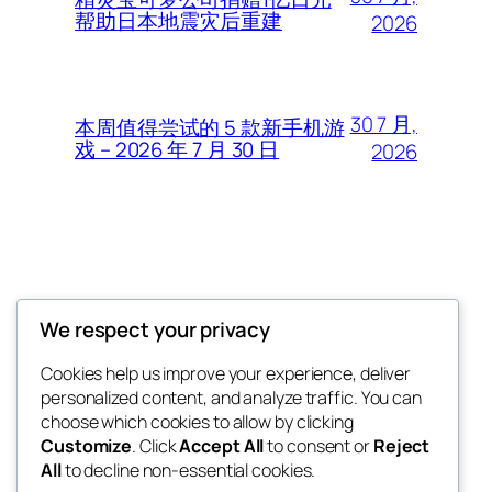
帮助日本地震灾后重建
2026
30 7 月,
本周值得尝试的 5 款新手机游
戏 – 2026 年 7 月 30 日
2026
Thunder Feeds
We respect your privacy
你最喜欢的电子游戏和攻略杂志
Cookies help us improve your experience, deliver
personalized content, and analyze traffic. You can
choose which cookies to allow by clicking
Customize
. Click
Accept All
to consent or
Reject
博客
事件
All
to decline non-essential cookies.
关于
商店