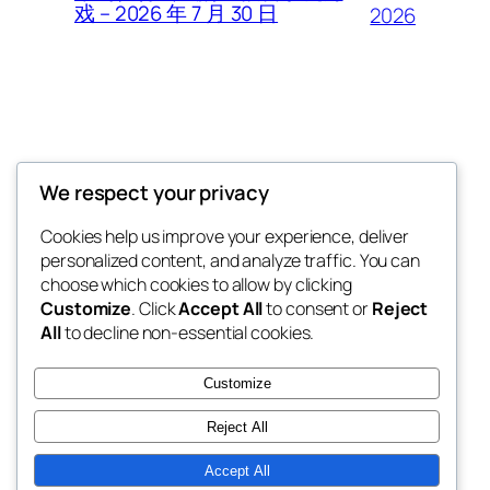
戏 – 2026 年 7 月 30 日
2026
Thunder Feeds
We respect your privacy
你最喜欢的电子游戏和攻略杂志
Cookies help us improve your experience, deliver
personalized content, and analyze traffic. You can
choose which cookies to allow by clicking
Customize
. Click
Accept All
to consent or
Reject
博客
事件
All
to decline non-essential cookies.
关于
商店
常见问题
样板
Customize
作者
主题
Reject All
Accept All