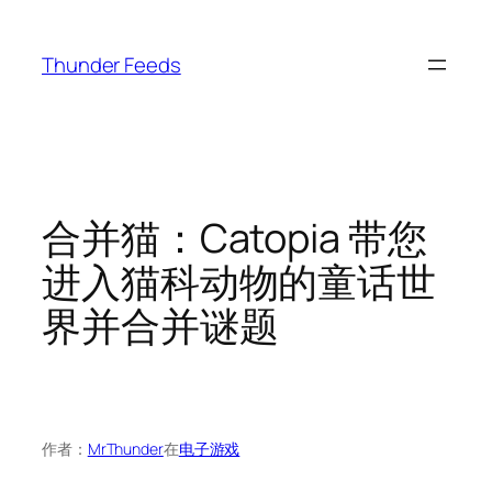
跳
至
Thunder Feeds
内
容
合并猫：Catopia 带您
进入猫科动物的童话世
界并合并谜题
作者：
MrThunder
在
电子游戏