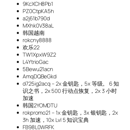
9KcXCH8Pb1
PZ0CtpKA5h
a2j61b790d
MXhk0V38aL
韩国越南
rokcny8888
欢乐22
TW1XpxW9Z2
L4YtrioGac
5Bewu21acn
AmqDQBeGkd
d725ig2acq – 2x 金钥匙，5x 等级。 6 知
识之书，2x 500 行动点恢复，2x 3 小时
加速
韩国2YOMDTU
rokpromo21 – 1x 金钥匙，3x 银钥匙，2x
3h 加速，10x Lvl 5 知识宝典
FB98L0WRFK