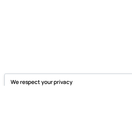
We respect your privacy
Cookies help us improve your experience, deliver personali
analyze traffic. You can choose which cookies to allow by c
Click
Accept All
to consent or
Reject All
to decline non-es
Customize