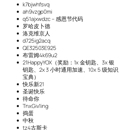
k7bjwhfsvq
ah9vzgp0mi
q51ajxwdzc – 感恩节代码
罗哈皮卜德
洛克维京人
d725ig2acq
QE32503E925
布雷姆4k69u2
21HappyYOX（奖励：1x 金钥匙、3x 银
钥匙、2x 3 小时通用加速、10x 5 级知识
宝典）
快乐新21
圣诞快乐
待命你
TnxGiv1ing
捣蛋
中秋
tz4古斯卡