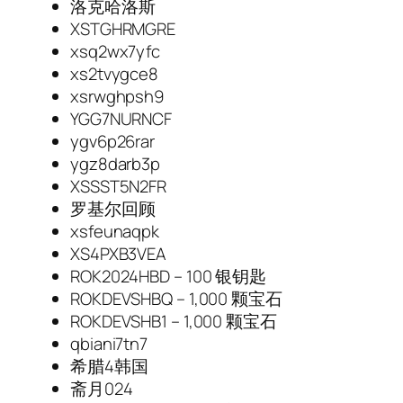
洛克哈洛斯
XSTGHRMGRE
xsq2wx7yfc
xs2tvygce8
xsrwghpsh9
YGG7NURNCF
ygv6p26rar
ygz8darb3p
XSSST5N2FR
罗基尔回顾
xsfeunaqpk
XS4PXB3VEA
ROK2024HBD – 100 银钥匙
ROKDEVSHBQ – 1,000 颗宝石
ROKDEVSHB1 – 1,000 颗宝石
qbiani7tn7
希腊4韩国
斋月024