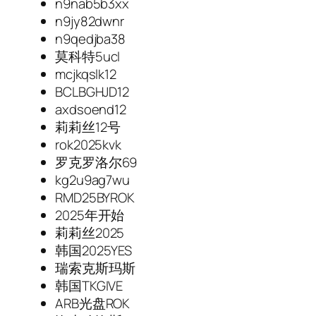
n9nab5b3xx
n9jy82dwnr
n9qedjba38
莫科特5ucl
mcjkqslk12
BCLBGHJD12
axdsoend12
莉莉丝12号
rok2025kvk
罗克罗洛尔69
kg2u9ag7wu
RMD25BYROK
2025年开始
莉莉丝2025
韩国2025YES
瑞索克斯玛斯
韩国TKGIVE
ARB光盘ROK