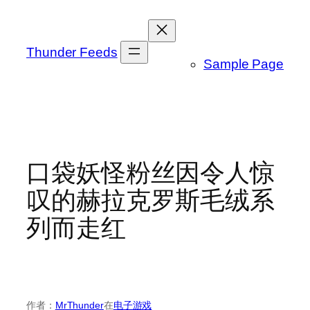
跳
至
内
Thunder Feeds
Sample Page
容
口袋妖怪粉丝因令人惊
叹的赫拉克罗斯毛绒系
列而走红
作者：
MrThunder
在
电子游戏