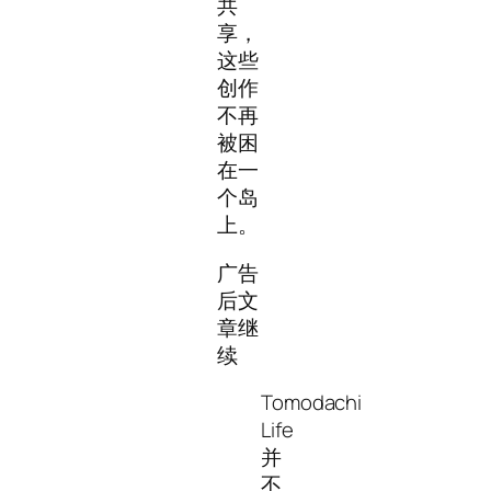
共
享，
这些
创作
不再
被困
在一
个岛
上。
广告
后文
章继
续
Tomodachi
Life
并
不