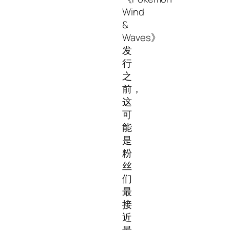
Wind
&
Waves》
发
行
之
前，
这
可
能
是
粉
丝
们
最
接
近