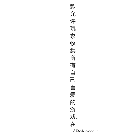
款
允
许
玩
家
收
集
所
有
自
己
喜
爱
的
游
戏。
在
《Pokemon