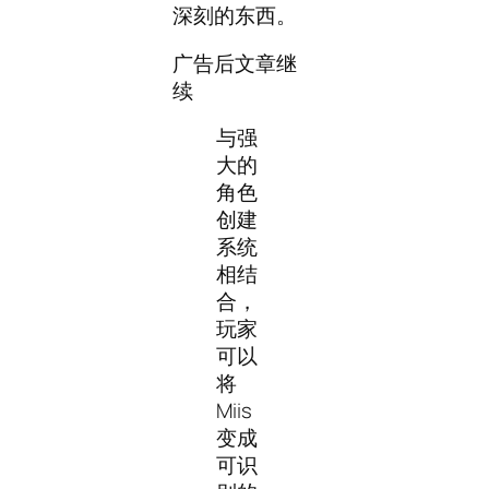
深刻的东西。
广告后文章继
续
与强
大的
角色
创建
系统
相结
合，
玩家
可以
将
Miis
变成
可识