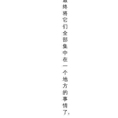
最
终
将
它
们
全
部
集
中
在
一
个
地
方
的
事
情
了。