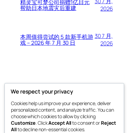
30 7 月,
精灵宝可梦公司捐赠1亿日元
帮助日本地震灾后重建
2026
30 7 月,
本周值得尝试的 5 款新手机游
戏 – 2026 年 7 月 30 日
2026
Thunder Feeds
We respect your privacy
你最喜欢的电子游戏和攻略杂志
Cookies help us improve your experience, deliver
personalized content, and analyze traffic. You can
choose which cookies to allow by clicking
Customize
. Click
Accept All
to consent or
Reject
博客
事件
All
to decline non-essential cookies.
关于
商店