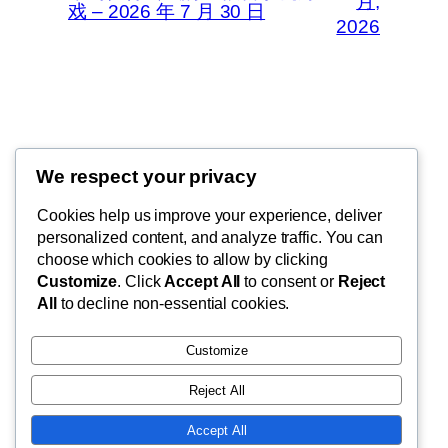
月,
戏 – 2026 年 7 月 30 日
2026
Thunder Feeds
We respect your privacy
你最喜欢的电子游戏和攻略杂志
Cookies help us improve your experience, deliver
personalized content, and analyze traffic. You can
choose which cookies to allow by clicking
Customize
. Click
Accept All
to consent or
Reject
博客
事件
All
to decline non-essential cookies.
关于
商店
常见问题
样板
Customize
作者
主题
Reject All
Accept All