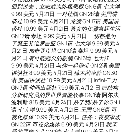
回到过去，立志成为终极恶棍
GN 6
请
七大洋
9.99 美元 4月21日
一对杜鹃
GN 28
请
美国讲
谈社
10.99 美元 4月21日
龙漂
GN 17
请
美国讲
谈社
10.99 美元 4月21日
茶女的优雅宫廷生活
GN 17
请
泰坦 9.99 美元 4月21日
一切都是为
了魔王艾维罗吉亚
GN 1
请
七大洋
9.99 美元 4
月21日
加奇亚库塔
GN 10
请
泰坦 9.99 美元 4
月21日
有可能拖欠的眼镜
GN 6
请
七大洋
9.99 美元 4月21日
与你一起倒带
GN 2
请
美国
讲谈社
8.99 美元 4月21日
穗木的冷静
GN 30
请
美国讲谈社
10.99 美元 4月21日
Infini-T 力
GN 7
请
仲间出版社
7.99 美元 4月21日
前结构
分析研究员的异世界冒险故事
GN 1
请
阿尔法
波利斯 8.15 美元 4月24日
杀了我/杀了你
GN 1
请
七大洋
9.99 美元 4月21日
王国
GN 6
请
可
视化媒体
10.99 美元 4月21日
任务：夜樱家族
GN 22
请
可视化媒体
6.99 美元 4月21日
我亲
爱的恶魔女儿
GN 1
请
七大洋
9.99 美元 4月21