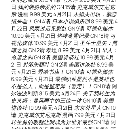
日
我的装扮亲爱的
GN 15
请
史克威尔艾尼克
斯
漫画 9.99 美元 4月21日
未婚夫出轨，新恋
情来临！
GN 4
请
日本小说俱乐部
8.99 美元 4
月22日
风雨过后见彩虹
GN 9
请
可视化媒体
10.99 美元 4月21日
诸神黄昏记录
GN 18
请
可
视化媒体
10.99 美元 4月21日
圣斗士星矢：黑
暗之翼
GN 2
请
泰坦 8.99 美元 4月21日
早人：
命运之剑
GN 8
请
美国讲谈社
10.99 美元 4月
21日
射落朱丽叶
GN 2
请
美国讲谈社
8.99 美
元 4月21日
秀哈书店！
GN 10
请
可视化媒体
6.99 美元 4月21日
最强职业显然不是英雄也
不是圣人，而是鉴定师（暂定）！
GN 8
请
阿
尔法波利斯 8.15 美元 4月24日
关于我转生为
史莱姆：暴风雨中的三位一体
GN 10
请
美国
讲谈社
10.99 美元 4月21日
东京外星人
GN 10
请
史克威尔艾尼克斯
漫画 7.99 美元 4月21日
转生前的教程让我成为异世界最强
GN 1
请
阿