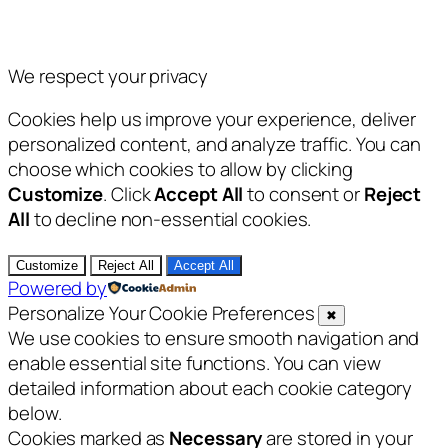
We respect your privacy
Cookies help us improve your experience, deliver
personalized content, and analyze traffic. You can
choose which cookies to allow by clicking
Customize
. Click
Accept All
to consent or
Reject
All
to decline non-essential cookies.
Customize
Reject All
Accept All
Powered by
Personalize Your Cookie Preferences
✖
We use cookies to ensure smooth navigation and
enable essential site functions. You can view
detailed information about each cookie category
below.
Cookies marked as
Necessary
are stored in your