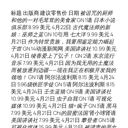
标题 出版商 建议零售价 日期
被诅咒的厨师
和他的一对毛茸茸的美食家
GN 1
请
日本小说
俱乐部
8.99 美元 4月22日
古代魔法师的新
娘：巫师之蓝
GN 10
引用
七大洋
9.99 美元 4
月21日
作为转世贵族，我要用鉴定能力崛起
于世
GN 14
动漫新闻网
美国讲谈社
10.99 美元
4月21日
绫香爱上了弘子
！
GN 2
请
东京流行
音乐
7.99 美元 4月21日
因为我无用的土魔法
而被放逐到边疆——现在我正在积极开发我的
领地！
GN 1
请
阿尔法波利斯 8.15 美元 4月24
日
596级铁匠学徒
GN 5
请
阿尔法波利斯 8.15
美元 4月24日
壬生蓝狼
GN 9
请
美国讲谈社
10.99 美元 4月21日
虫子自我
GN 1
请
可视化
媒体
10.99 美元 4月21日
猫+疯子
GN 3
请
黑马
7.99 美元 4月21日
Chi的甜蜜法国
肾小球肾
请
美国讲谈社
7.99 美元 4月21日
攀登者
GN 5
请
可视化媒体
15.99 美元 4月21日
被谴责的恶女