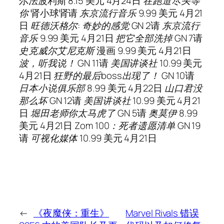
尔法波利斯 8.15 美元 4月24日
在跑道尽头等
你
肾小球肾
请
东京流行音乐
9.99 美元 4月21
日
旺德沃格尔
: 奇妙的感觉
GN 2
请
东京流行
音乐
9.99 美元 4月21日
把它全部洗掉
GN 7
请
史克威尔艾尼克斯
漫画 9.99 美元 4月21日
波，听我说！
GN 11
请
美国讲谈社
10.99 美元
4月21日
狂野的最后boss出现了！
GN 10
请
日本小说俱乐部
8.99 美元 4月22日
山口君没
那么坏
GN 12
请
美国讲谈社
10.99 美元 4月21
日
堀田老师你太马虎了
GN 5
请
奥莫伊
8.99
美元 4月21日
Zom 100：死者遗愿清单
GN 19
请
可视化媒体
10.99 美元 4月21日
←
《夜魔侠：重生》
Marvel Rivals 错误