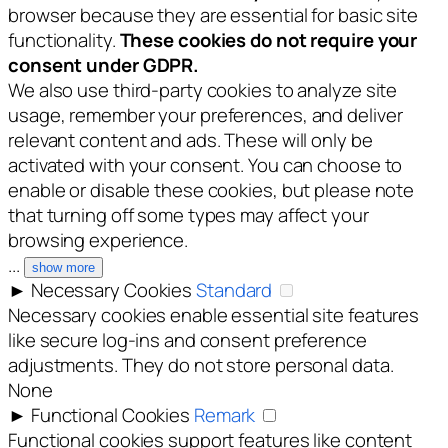
browser because they are essential for basic site
functionality.
These cookies do not require your
consent under GDPR.
We also use third-party cookies to analyze site
usage, remember your preferences, and deliver
relevant content and ads. These will only be
activated with your consent. You can choose to
enable or disable these cookies, but please note
that turning off some types may affect your
browsing experience.
...
show more
►
Necessary Cookies
Standard
Necessary cookies enable essential site features
like secure log-ins and consent preference
adjustments. They do not store personal data.
None
►
Functional Cookies
Remark
Functional cookies support features like content