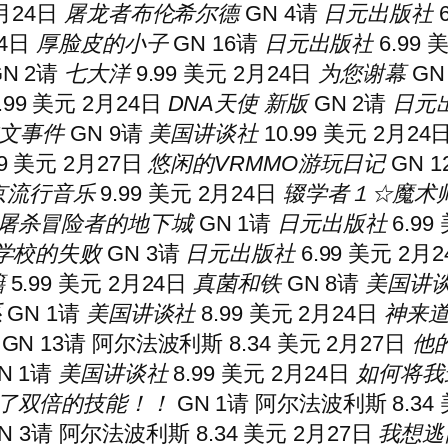
2月24日
屠龙者布伦希尔德
GN 4
请
日元出版社
6
24日
厚脸皮的小子
GN 16
请
日元出版社
6.99 
N 2
请
七大洋
9.99 美元 2月24日
为您谢幕
GN
.99 美元 2月24日
DNA天使
新版
GN 2
请
日元
文事件
GN 9
请
美国讲谈社
10.99 美元 2月24
9 美元 2月27日
悠闲的VRMMO游玩日记
GN 1
京流行音乐
9.99 美元 2月24日
辍学者１☆魔术
屠杀冒险者的地下城
GN 1
请
日元出版社
6.99
学校的失败
GN 3
请
日元出版社
6.99 美元 2月
籍
5.99 美元 2月24日
真菌和铁
GN 8
请
美国讲
系
GN 1
请
美国讲谈社
8.99 美元 2月24日
神来
GN 13
请
阿尔法波利斯 8.34 美元 2月27日
他
N 1
请
美国讲谈社
8.99 美元 2月24日
如何将我
了双倍的技能！！
GN 1
请
阿尔法波利斯 8.34 
N 3
请
阿尔法波利斯 8.34 美元 2月27日
我想逃