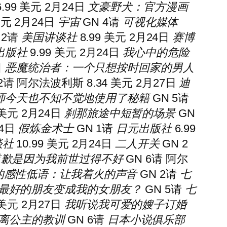
.99 美元 2月24日
文豪野犬：官方漫画
美元 2月24日
宇宙
GN 4
请
可视化媒体
 2
请
美国讲谈社
8.99 美元 2月24日
赛博
出版社
9.99 美元 2月24日
我心中的危险
日
恶魔统治者：一个只想按时回家的男人
2
请
阿尔法波利斯 8.34 美元 2月27日
迪
师今天也不知不觉地使用了秘籍
GN 5
请
 美元 2月24日
刹那旅途中短暂的场景
GN
24日
假炼金术士
GN 1
请
日元出版社
6.99
谈社
10.99 美元 2月24日
二人开关
GN 2
道歉是因为我前世过得不好
GN 6
请
阿尔
的感性低语：让我着火的声音
GN 2
请
七
最好的朋友变成我的女朋友？
GN 5
请
七
美元 2月27日
我听说我可爱的嫂子订婚
离公主的教训
GN 6
请
日本小说俱乐部