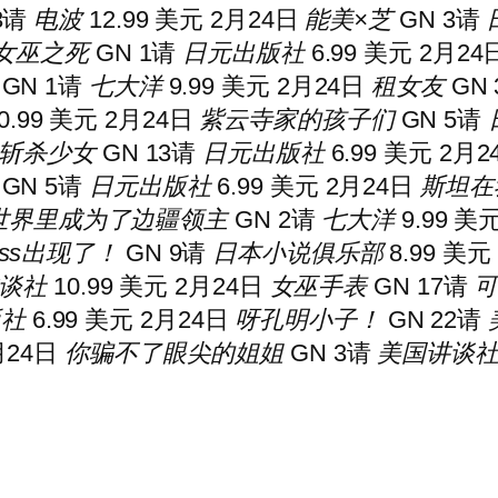
3
请
电波
12.99 美元 2月24日
能美×芝
GN 3
请
女巫之死
GN 1
请
日元出版社
6.99 美元 2月24
GN 1
请
七大洋
9.99 美元 2月24日
租女友
GN 
0.99 美元 2月24日
紫云寺家的孩子们
GN 5
请
斩杀少女
GN 13
请
日元出版社
6.99 美元 2月
GN 5
请
日元出版社
6.99 美元 2月24日
斯坦在
世界里成为了边疆领主
GN 2
请
七大洋
9.99 美
ss出现了！
GN 9
请
日本小说俱乐部
8.99 美元
谈社
10.99 美元 2月24日
女巫手表
GN 17
请
版社
6.99 美元 2月24日
呀孔明小子！
GN 22
请
2月24日
你骗不了眼尖的姐姐
GN 3
请
美国讲谈