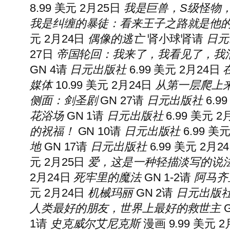
8.99 美元 2月25日
我是巨兽，S级怪物
我是纠缠的暴徒：看来王子之路就是他
元 2月24日
偶像的逃亡
肾小球肾
请
日元
27日
帝国轮回：我来了，我看见了，我
GN 4
请
日元出版社
6.99 美元 2月24日
媒体
10.99 美元 2月24日
从第一层爬上
侧面：剑圣剧
GN 27
请
日元出版社
6.9
花浴场
GN 1
请
日元出版社
6.99 美元 
的祝福！
GN 10
请
日元出版社
6.99 美
地
GN 17
请
日元出版社
6.99 美元 2月2
元 2月25日
爱，这是一种轻描淡写的说
2月24日
死牢里的魔法
GN 1-2
请
阿马齐
元 2月24日
机械玛丽
GN 2
请
日元出版
人类最好的朋友，世界上最好的救世主
G
1
请
史克威尔艾尼克斯
漫画 9.99 美元 