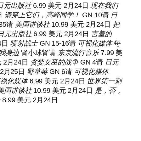
日元出版社
6.99 美元 2月24日
现在我们
日
请穿上它们，高峰同学！
GN 10
请
日
35
请
美国讲谈社
10.99 美元 2月24日
把
日元出版社
6.99 美元 2月24日
害羞的
24日
喷射战士
GN 15-16
请
可视化媒体
每
我身边
肾小球肾
请
东京流行音乐
7.99 美
元 2月24日
贪婪女巫的战争
GN 4
请
日元
 2月25日
野草莓
GN 6
请
可视化媒体
可视化媒体
6.99 美元 2月24日
世界第一刺
美国讲谈社
10.99 美元 2月24日
是，否，
社
8.99 美元 2月24日