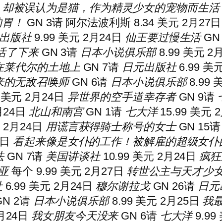
，却被误认为是猫，作为精灵少女的宠物而生活
的胃！
GN 3
请
阿尔法波利斯 8.34 美元 2月27
出版社
9.99 美元 2月24日
仙王要过慢生活
GN 
活了下来
GN 3
请
日本小说俱乐部
8.99 美元 2
在莱代尔的土地上
GN 7
请
日元出版社
6.99 美
来的无敌召唤师
GN 6
请
日本小说俱乐部
8.99
9 美元 2月24日
异世界的空手道幸存者
GN 9
请
2月24日
北山和南宫
GN 1
请
七大洋
15.99 美元 
元 2月24日
用谎言获得骑士称号的女士
GN 15
请
4日
看起来像是女仆的工作！被解雇的超级女仆
法
GN 7
请
美国讲谈社
10.99 美元 2月24日
疯狂
亚
每个 9.99 美元 2月27日
转世公主与天才少
社
6.99 美元 2月24日
穆尔谢拉戈
GN 26
请
日元
N 2
请
日本小说俱乐部
8.99 美元 2月25日
我最
2月24日
我女朋友今天没来
GN 6
请
七大洋
9.99