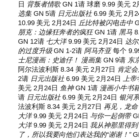
日
背叛者情歌
GN 1
请
球磨 9.99 美元 
选集
GN 5
请
日元出版社
6.99 美元 2月
10.99 美元 2月24日
丘比特被闪电击中
G
朋克：边缘狂奔者的疯狂
GN 1
请
黑马
8
GN 12
请
七大洋
9.99 美元 2月24日
达尔
的过度升级
GN 1-2
请
阿马齐亚
每个 9.9
士尼漫画：史迪仔！
漫画集
GN 9
请
东
阿尔法波利斯 8.34 美元 2月27日
肯定会
2
请
日元出版社
6.99 美元 2月24日
上帝
美元 2月24日
鱼神
GN 1
请
漫画小牛书
请
日元出版社
6.99 美元 2月24日
银河
法波利斯 8.34 美元 2月27日
再见，龙命
大洋
9.99 美元 2月24日
与你一起倒带
G
大洋
9.99 美元 2月24日
我从神那里得到
了，所以我要向他们表达我的“谢谢！”
G