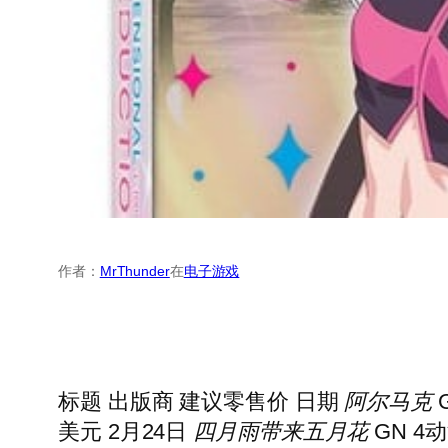
作者：
MrThunder
在
电子游戏
标题 出版商 建议零售价 日期
阿尔马克
G
美元 2月24日
四月雨带来五月花
GN 4
动