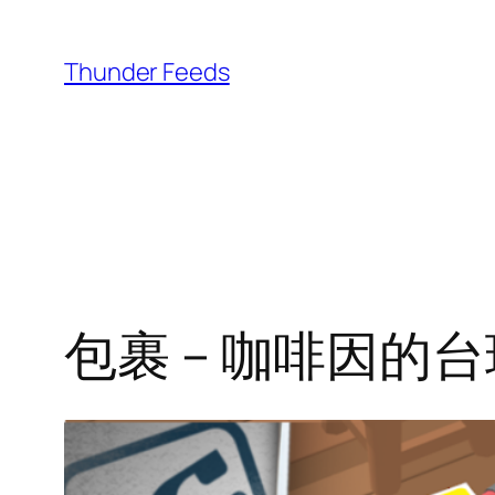
跳
至
Thunder Feeds
内
容
包裹 – 咖啡因的