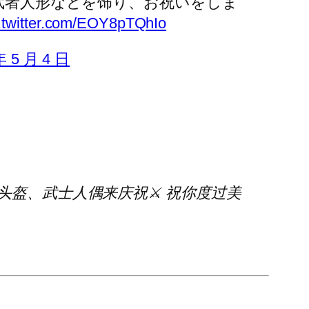
武者人形などを饰り、お祝いをしま
c.twitter.com/EOY8pTQhIo
年 5 月 4 日
头盔、武士人偶来庆祝⚔ 祝你度过美