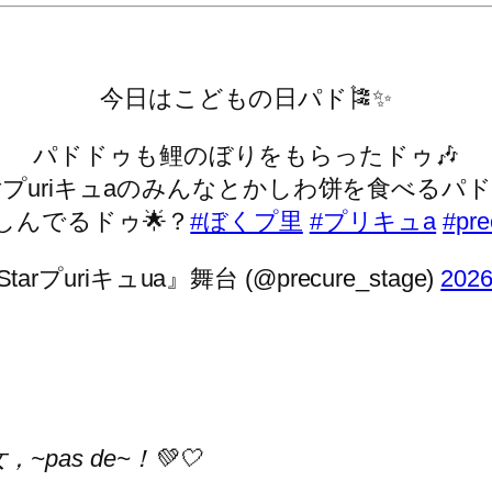
今日はこどもの日パド🎏✨
パドドゥも鲤のぼりをもらったドゥ🎶
プuriキュaのみんなとかしわ饼を食べるパド～
しんでるドゥ🌟？
#ぼくプ里
#プリキュa
#pre
arプuriキュua』舞台 (@precure_stage)
202
女
，~pas de~！💚🤍