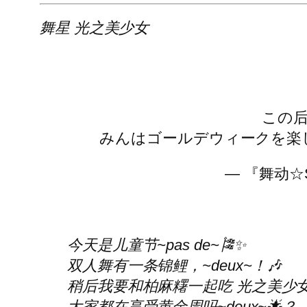
舞星
光之美少女
この后
みんはゴールデウィークを楽
— 『舞动☆St
今天是儿童节~pas de~🎏✨
双人舞有一条锦鲤，~deux~！🎶
稍后我要和柏麻糬一起吃
光之美少
大家都在享受黄金周吗~deux~🌟？