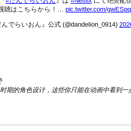
『
#だんでらいおん
』は
#Netflix
にて绝赞配信
视聴はこちらから！…
pic.twitter.com/gwESp
だんでらいおん』公式 (@dandelion_0914)
202
爱
时期的角色设计，这些你只能在动画中看到一