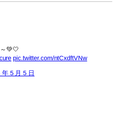
💚🤍
cure
pic.twitter.com/ntCxdftVNw
6 年 5 月 5 日