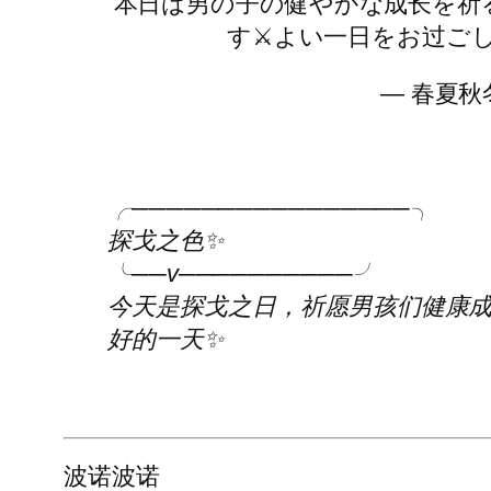
本日は男の子の健やかな成长を祈
す⚔よい一日をお过ご
— 春夏秋冬
╭────────────────╮
探戈之色✨
╰──v──────────╯
今天是探戈之日，祈愿男孩们健康成
好的一天✨
波诺波诺