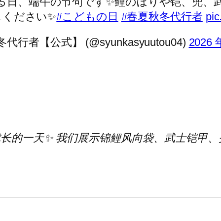
る日、端午の节句です✨️鲤のぼりや铠、兜、
しください✨
#こどもの日
#春夏秋冬代行者
pi
代行者【公式】 (@syunkasyuutou04)
2026 
长的一天✨ 我们展示锦鲤风向袋、武士铠甲、