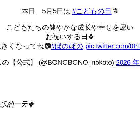
本日、5月5日は
#こどもの日
🎏
こどもたちの健やかな成长や幸せを愿い
お祝いする日🍀
きくなってね📷
#ぼのぼの
pic.twitter.com/
の【公式】 (@BONOBONO_nokoto)
2026 年
乐的一天🍀