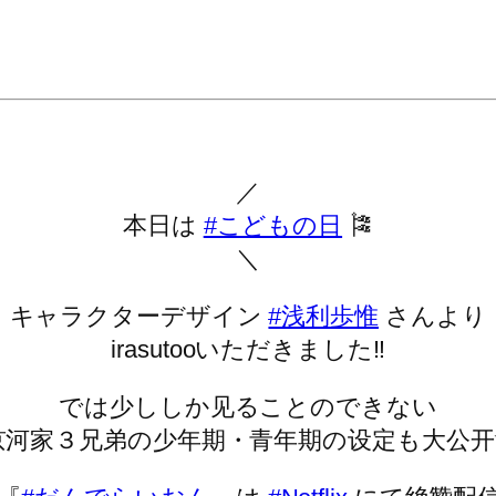
／
本日は
#こどもの日
🎏
＼
キャラクターデザイン
#浅利歩惟
さんより
irasutooいただきました‼️
では少ししか见ることのできない
京河家３兄弟の少年期・青年期の设定も大公开