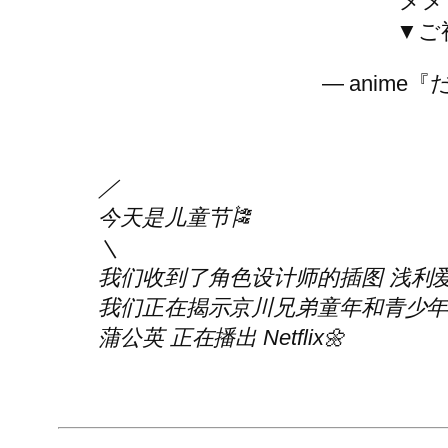
メメ
▼ご
— anime『
／
今天是儿童节🎏
＼
我们收到了角色设计师的插图
浅利
我们正在揭示京川兄弟童年和青少年
蒲公英
正在播出
Netflix
🌼