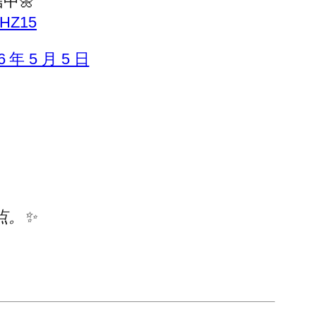
中🌼
qHZ15
6 年 5 月 5 日
点。✨