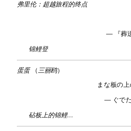
弗里伦：超越旅程的终点
— 『葬送
锦鲤登
蛋蛋
（
三丽鸥
）
まな板の上
— ぐでたま
砧板上的锦鲤…