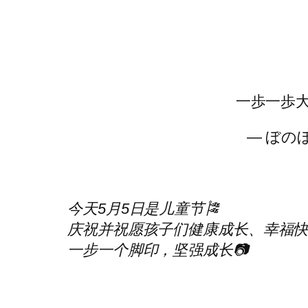
一歩一歩大
— ぼのぼ
今天5月5日是儿童节🎏
庆祝并祝愿孩子们健康成长、幸福快
一步一个脚印，坚强成长📷