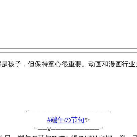
都是孩子，但保持童心很重要。动画和漫画行业
╭────────────────╮
#端午の节句
✨
╰──v──────────╯