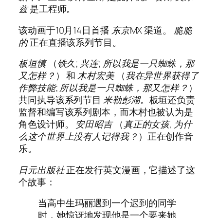
兹
是工程师。
该动画于10月14日首播
东京MX
渠道。
脆脆
的
正在直播该系列节目。
板垣慎
（
铁久
;
兴连
;
所以我是一只蜘蛛，那
又怎样？
） 和
木村宏美
（
我在异世界获得了
作弊技能
;
所以我是一只蜘蛛，那又怎样？
）
共同执导该系列节目
米勒彭湖
。板垣还负责
监督和编写该系列剧本，而木村也被认为是
角色设计师。
安田昭吉
（
真正的女孩
,
为什
么这个世界上没有人记得我？
）正在创作音
乐。
日元出版社
正在发行英文漫画，它描述了这
个故事：
当高中生玛丽遇到一个迟到的同学
时，她惊讶地发现他是一个要来她