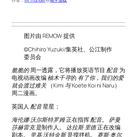
作者：
MrThunder
在
电子游戏
图片由 REMOW 提供
©Chihiro Yuzuki/集英社、公江制作
委员会
脆脆的
周一透露，它将播放英语节目
配音
为
电视动画改编
柚木千寻
的
有了你，我们的爱
就会渡过难关
（
Kimi 与 Koete Koi ni Naru
）
周二漫画。
英国人
配音
星星：
海伦娜·沃尔斯特罗姆
正在指挥
配音
。
萨曼
莎赫雷克
是制作人。
达拉斯·里德
正在改编
剧本。
里基·沃特金斯
是搅拌机。
赛斯·奥尔