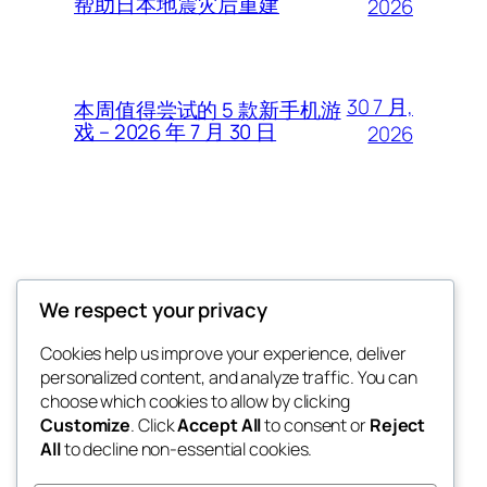
帮助日本地震灾后重建
2026
30 7 月,
本周值得尝试的 5 款新手机游
戏 – 2026 年 7 月 30 日
2026
Thunder Feeds
We respect your privacy
你最喜欢的电子游戏和攻略杂志
Cookies help us improve your experience, deliver
personalized content, and analyze traffic. You can
choose which cookies to allow by clicking
Customize
. Click
Accept All
to consent or
Reject
博客
事件
All
to decline non-essential cookies.
关于
商店
常见问题
样板