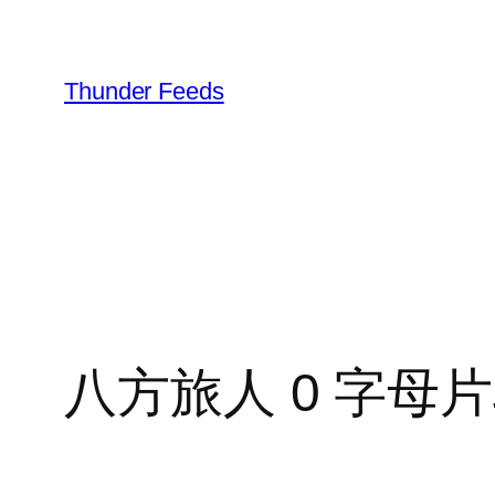
跳
至
内
Thunder Feeds
容
八方旅人 0 字母