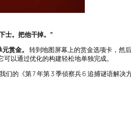
下士。把他干掉。”
单元赏金。
转到地图屏幕上的赏金选项卡，然
。它可以通过优化的构建轻松地单独完成。
们的《第 7 年第 3 季侦察兵 6 追捕谜语