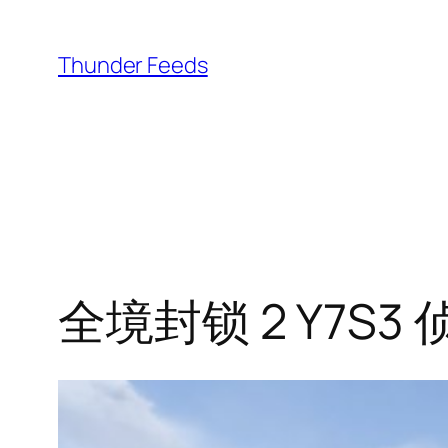
跳
至
Thunder Feeds
内
容
全境封锁 2 Y7S