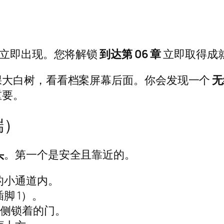
会立即出现。您将解锁
到达第 06 章
立即取得成
棵大白树，看看档案屏幕后面。你会发现一个
无
重要。
端）
头
。第一个是安全且靠近的。
的小通道内。
脚 1）。
左侧锁着的门。