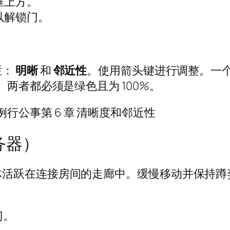
框上方。
以解锁门。
栏：
明晰
和
邻近性
。使用箭头键进行调整。一
。两者都必须是绿色且为 100%。
服务器）
体活跃在连接房间的走廊中。缓慢移动并保持蹲
门。