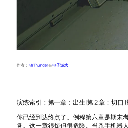
作者：
MrThunder
在
电子游戏
演练索引：第一章：出生|第 2 章：切口 |第
你已经到达终点了。例程第六章是期末
务。这一章很短但很危险。当杀手机器人