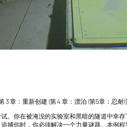
 3 章：重新创建 |第 4 章：漂泊 |第5章：忍耐|
考试。你在被淹没的实验室和黑暗的隧道中幸存
追捕你时，你必须解决一个力量谜题。本例程第