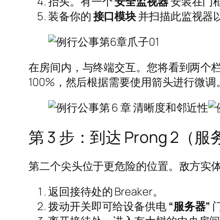
抬头。有一个
安全监视器
安装在门
装备你的
接口模块
并扫描此监视器
在房间内，与终端交互。您将看到两个
100%，然后根据需要使用箭头进行微调
第 3 步：到达 Prong 2（
第二个尖头位于更危险的位置。敌方实
返回接待处的 Breaker。
拨动开关即可给设备供电
“服务器”