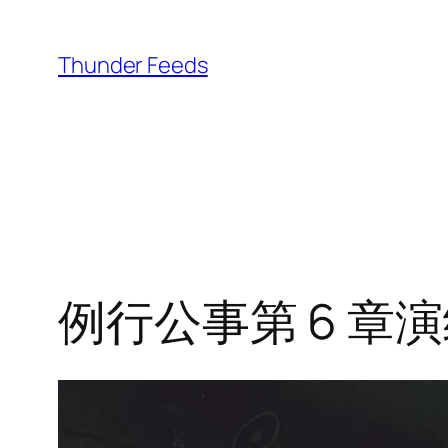
跳
至
Thunder Feeds
内
容
例行公事第 6 章演