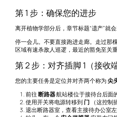
第 1 步：确保您的进步
离开植物学部分后，章节标题“遗产”就
停一会儿。不要直接跑进走廊。走过那
区域有速杀敌人巡逻，最近的豁免至关
第 2 步：对齐插脚 1（接收
您的主要任务是定位并对齐两个称为
尖
前往
断路器
航站楼位于接待台后面
使用开关将电源转移到
门
（这控制插
退出断路器室，查看主接待办公室