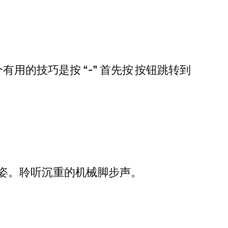
个有用的技巧是按
“-”
首先按 按钮跳转到
姿。聆听沉重的机械脚步声。