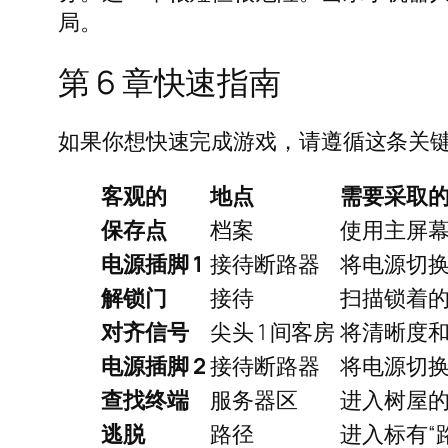
局。
第 6 章快速指南
如果你想快速完成游戏，请遵循这条关
客观的
地点
需要采取
保存点
档案
使用主屏
电源插脚 1
接待断路器
将电源切换
解锁门
接待
扫描锁着
对齐信号
尖头 1 间客房
将清晰度和
电源插脚 2
接待断路器
将电源切换
查找终端
服务器区
进入树屋
逃脱
路径
进入标有“