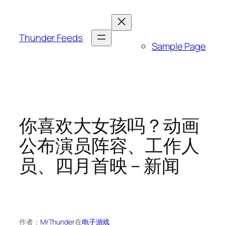
跳
至
内
Thunder Feeds
Sample Page
容
你喜欢大女孩吗？动画
公布演员阵容、工作人
员、四月首映 – 新闻
作者：
MrThunder
在
电子游戏