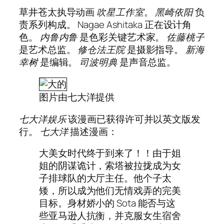
草井苍太执导动画
吹星工作室
。
黑崎依阳
负
责系列构成。 Nagae Ashitaka 正在设计角
色。
内鲁内鲁
是色彩关键艺术家。
佐藤桃子
是艺术总监。
修仓法王院
是摄影指导。
新海
幸树
是编辑。
司波明典
是声音总监。
图片由七大洋提供
七大洋娱乐
该漫画已获得许可并以英文版发
行。
七大洋
描述漫画：
大美女时代终于到来了！！由于姐
姐的阴谋诡计，索塔被拉拢成为女
子排球队的大厅主任。他个子太
矮，所以成为他们无情戏弄的完美
目标。身材娇小的 Sota 能否与这
些亚马逊人抗衡，并克服女生宿舍