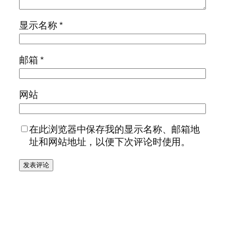
显示名称
*
邮箱
*
网站
在此浏览器中保存我的显示名称、邮箱地
址和网站地址，以便下次评论时使用。