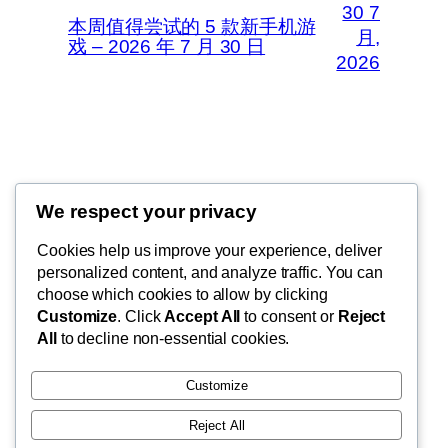
30 7
本周值得尝试的 5 款新手机游
月,
戏 – 2026 年 7 月 30 日
2026
Thunder Feeds
We respect your privacy
你最喜欢的电子游戏和攻略杂志
Cookies help us improve your experience, deliver
personalized content, and analyze traffic. You can
choose which cookies to allow by clicking
Customize
. Click
Accept All
to consent or
Reject
博客
事件
All
to decline non-essential cookies.
关于
商店
常见问题
样板
Customize
作者
主题
Reject All