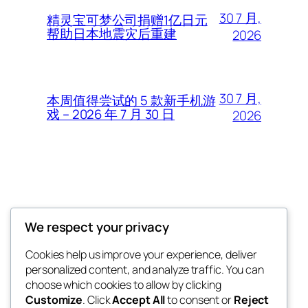
30 7 月,
精灵宝可梦公司捐赠1亿日元
帮助日本地震灾后重建
2026
30 7 月,
本周值得尝试的 5 款新手机游
戏 – 2026 年 7 月 30 日
2026
Thunder Feeds
We respect your privacy
你最喜欢的电子游戏和攻略杂志
Cookies help us improve your experience, deliver
personalized content, and analyze traffic. You can
choose which cookies to allow by clicking
Customize
. Click
Accept All
to consent or
Reject
博客
事件