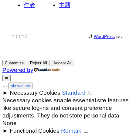
作者
主题
二〇二五
以
WordPress
设计
Customize
Reject All
Accept All
Powered by
✖
...
show more
►
Necessary Cookies
Standard
Necessary cookies enable essential site features
like secure log-ins and consent preference
adjustments. They do not store personal data.
None
►
Functional Cookies
Remark