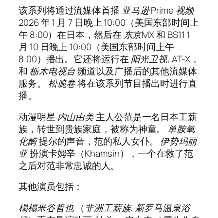
该系列将通过流媒体首播
亚马逊 Prime 视频
2026 年 1 月 7 日晚上 10:00（美国东部时间上
午 8:00）在日本，然后在
东京MX
和
BS11
1
月 10 日晚上 10:00（美国东部时间上午
8:00）播出。它还将运行在
阳光卫视
,
AT-X
，
和
栃木电视台
频道以及广播后的其他流媒体
服务。
松脆卷
将在该系列节目播出时进行直
播。
动漫明星
内山由美
主人公范是一名日本工薪
族，转世到贵族家庭，被称为神童。
单胺氧
化酶
提尔的声音，范的私人女仆。
伊势玛丽
亚
扮演卡姆辛（Khamsin），一个在救了范
之后对范非常忠诚的人。
其他演员包括：
榻榻米谷哲也
（
非洲工薪族
,
新罗马温泉浴