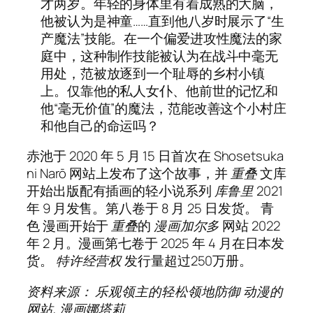
才两岁。年轻的身体里有着成熟的大脑，
他被认为是神童……直到他八岁时展示了“生
产魔法”技能。在一个偏爱进攻性魔法的家
庭中，这种制作技能被认为在战斗中毫无
用处，范被放逐到一个耻辱的乡村小镇
上。仅靠他的私人女仆、他前世的记忆和
他“毫无价值”的魔法，范能改善这个小村庄
和他自己的命运吗？
赤池于 2020 年 5 月 15 日首次在 Shosetsuka
ni Narō 网站上发布了这个故事，并
重叠
文库
开始出版配有插画的轻小说系列
库鲁里
2021
年 9 月发售。第八卷于 8 月 25 日发货。
青
色
漫画开始于
重叠
的
漫画加尔多
网站 2022
年 2 月。漫画第七卷于 2025 年 4 月在日本发
货。
特许经营权
发行量超过250万册。
资料来源：
乐观领主的轻松领地防御
动漫的
网站
,
漫画娜塔莉