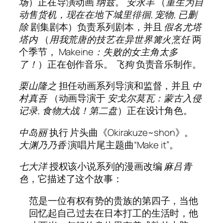
场
）正在导演动画
纳兹
。
安永丰
（
重生为自
动售货机，现在在地下城里徘徊
,
宠物
,
已删
除
剧集剧本）负责系列剧本，并且
假名尤塔
塔内
（
用我荒唐的技艺在异世界篝火烹饪
两
个季节，
Makeine：失败的女主角太多
了！
）正在创作音乐。
飞狗
负责音乐制作。
栗山隆之
担任动画系列导演和监督，并且
中
村真吾
（动画导演于
安戈尔莫瓦：蒙古入侵
记录
,
食物大战！第二盘
）正在设计角色。
中岛丽
执行
片头曲《Okirakuze~shon》。
大渊乃乃香
演唱片尾主题曲“Make it”。
七大洋
授权该小说系列的漫画改编
麻吕青
色
，它描述了这个故事：
范是一位有权有势的贵族的第四子，当他
回忆起自己过去在日本打工的生活时，他