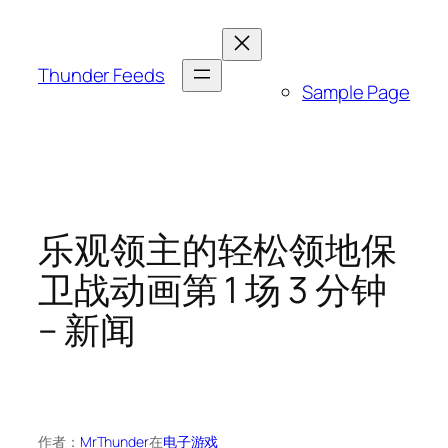
跳
至
内
Thunder Feeds
Sample Page
容
乐观领主的轻松领地保
卫战动画第 1 场 3 分钟
– 新闻
作者：
MrThunder
在
电子游戏