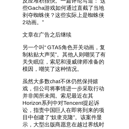
反应堆积很快。一篇评论写道：“这
些Gacha游戏如何通过直截了当地
剥夺蜘蛛侠？这些实际上是蜘蛛侠
2动画。”
文章在广告之后继续
另一个叫“ GTA5角色开关动画，复
制粘贴大声笑”。其他人则嘲笑了有
关失眠症，索尼和漫威律师准备的
模因，嘲笑了这种情况。
虽然大多数chat不休仍然保持嬉
戏，但公司将事情进一步采取行动
并非闻所未闻。索尼最近在其
Horizo​​n系列中对Tencent提起诉
讼，指责中国巨人在即将到来的项
目中创建了“奴隶克隆”。该案件显
示，大型出版商愿意在越过界线时