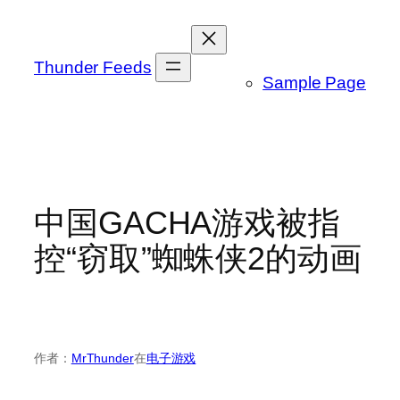
跳
至
内
Thunder Feeds
Sample Page
容
中国GACHA游戏被指
控“窃取”蜘蛛侠2的动画
作者：
MrThunder
在
电子游戏