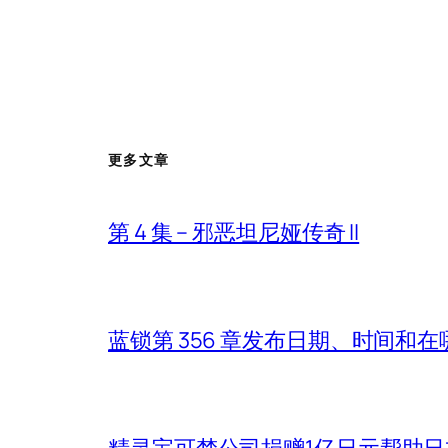
更多文章
第 4 集 – 邪恶坦尼娅传奇 II
蓝锁第 356 章发布日期、时间和