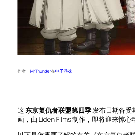
作者：
MrThunder
在
电子游戏
这
东京复仇者联盟第四季
发布日期备受
画，由 Liden Films 制作，即将迎来