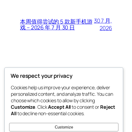
30 7 月,
本周值得尝试的 5 款新手机游
戏 – 2026 年 7 月 30 日
2026
Thunder Feeds
We respect your privacy
你最喜欢的电子游戏和攻略杂志
Cookies help us improve your experience, deliver
personalized content, and analyze traffic. You can
choose which cookies to allow by clicking
Customize
. Click
Accept All
to consent or
Reject
博客
事件
All
to decline non-essential cookies.
关于
商店
常见问题
样板
Customize
作者
主题