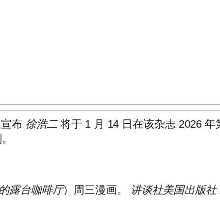
三宣布
徐浩二
将于 1 月 14 日在该杂志 20
剧。
的露台咖啡厅
）周三漫画。
讲谈社美国出版社