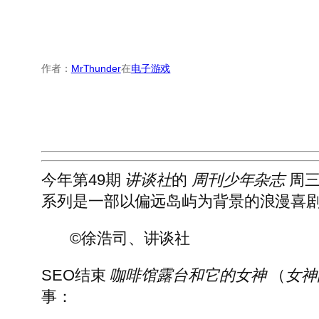
作者：
MrThunder
在
电子游戏
今年第49期
讲谈社
的
周刊少年杂志
周
系列是一部以偏远岛屿为背景的浪漫喜
©徐浩司、讲谈社
SEO结束
咖啡馆露台和它的女神
（
女神
事：