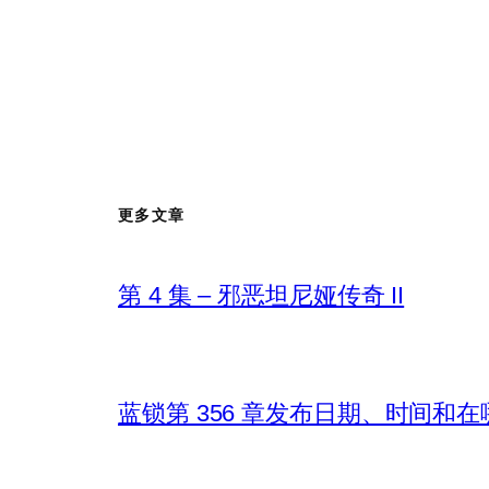
更多文章
第 4 集 – 邪恶坦尼娅传奇 II
蓝锁第 356 章发布日期、时间和