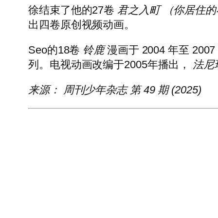
徐结束了他的27卷
君之入町
（
你居住的
出四卷原创视频动画。
Seo的18卷
铃鹿
漫画于 2004 年至 20
列。电视动画改编于2005年播出，
法尼
来源：
周刊少年杂志
第 49 期 (2025)