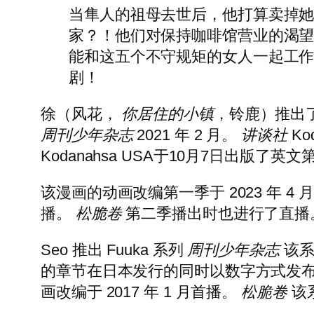
当隼人的祖母去世后，他打算卖掉
家？！他们对保持咖啡馆营业的渴
能和这五个不守规矩的女人一起工
剧！
徐（风花，
你居住的小镇
，铃鹿）推出
周刊少年杂志
2021 年 2 月。
讲谈社
Ko
Kodanahsa USA于10月7日出版了英文
该漫画的动画改编第一季于 2023 年 4
播。
松脆卷
第二季播出时也进行了直播
Seo 推出 Fuuka 系列
周刊少年杂志
该系列
的章节在日本发行的同时以数字方式发
画改编于 2017 年 1 月首播。
松脆卷
该