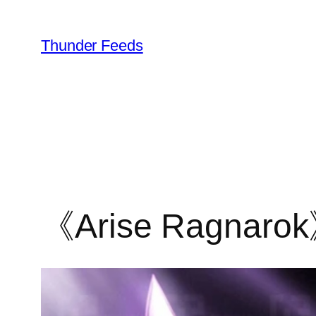
跳
至
Thunder Feeds
内
容
《Arise Ragnar