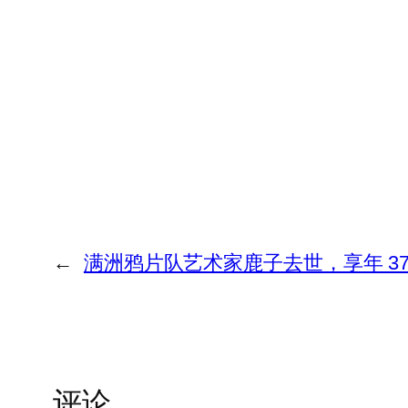
←
满洲鸦片队艺术家鹿子去世，享年 37 
评论