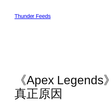
跳
至
Thunder Feeds
内
容
《Apex Leg
真正原因