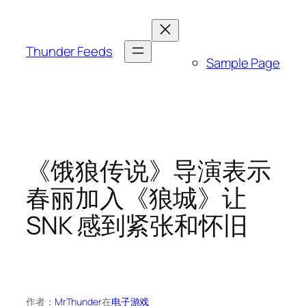
跳
至
内
Thunder Feeds
Sample Page
容
《饿狼传说》导演表示
春丽加入《狼城》让
SNK 感到紧张和怀旧
作者：
MrThunder
在
电子游戏