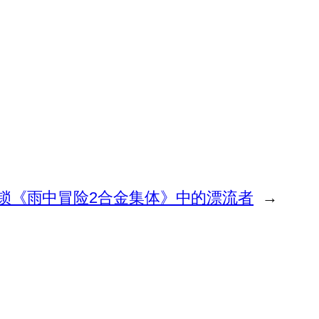
锁《雨中冒险2合金集体》中的漂流者
→