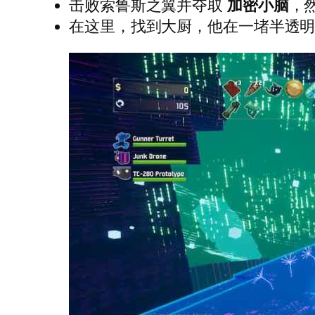
击败索鲁斯之翼并夺取
加密小脑
，
在这里，找到大厨，他在一堵半透