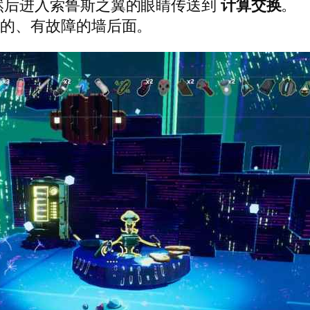
然后进入索鲁斯之翼的眼睛传送到
计算交换
。
明的、有故障的墙后面。