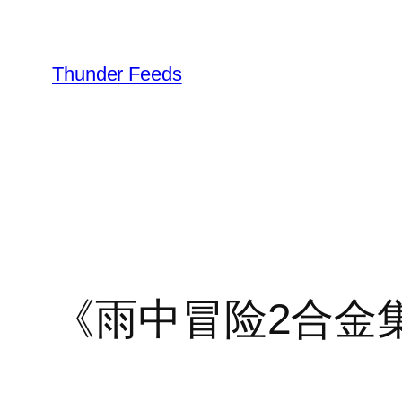
跳
至
内
Thunder Feeds
容
《雨中冒险2合金