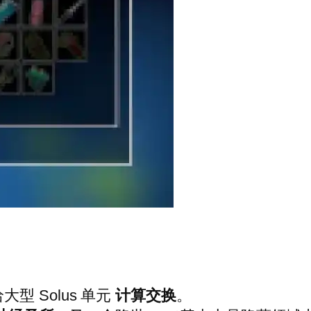
型 Solus 单元
计算交换
。