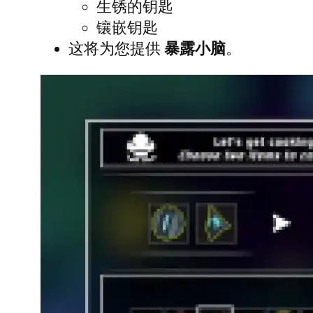
生锈的钥匙
镶嵌钥匙
这将为您提供
暴露小脑
。