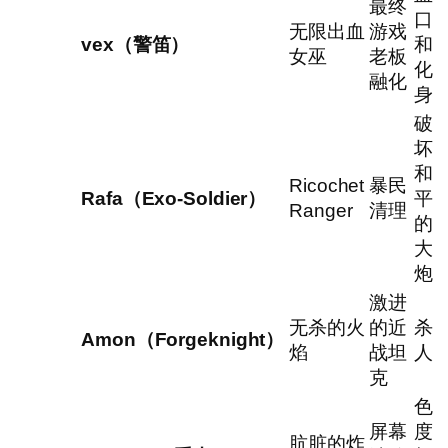
最终
口
无限出血
游戏
vex（警笛）
和
女巫
老板
化
融化
身
破
坏
和
Ricochet
暴民
Rafa（Exo-Soldier）
平
Ranger
清理
的
大
炮
激进
无杀的火
的近
杀
Amon（Forgeknight）
焰
战坦
人
克
色
屏幕
度
肮脏的炸