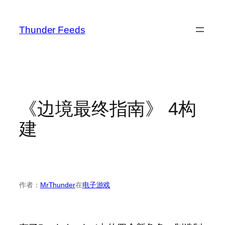
跳
至
Thunder Feeds
内
容
《边境最终指南》 4构
建
作者：
MrThunder
在
电子游戏