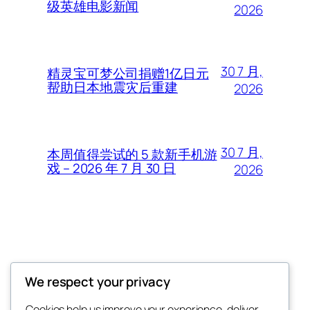
级英雄电影新闻
2026
30 7 月,
精灵宝可梦公司捐赠1亿日元
帮助日本地震灾后重建
2026
30 7 月,
本周值得尝试的 5 款新手机游
戏 – 2026 年 7 月 30 日
2026
Thunder Feeds
We respect your privacy
你最喜欢的电子游戏和攻略杂志
Cookies help us improve your experience, deliver