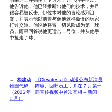
雨果追上并挡住了伊佐木，让他措手不及。
他告诉他，他已经推断出他们的技术，并且
很容易被反击。伊佐木对他的言论感到沮
丧，并表示他以前曾与像他这样傲慢的玩家
打过交道。他说他将冒一切风险成为第一球
员。雨果回答说他更适合二号位，并从他手
中抢走了球。
←
构建动
《Clevatess II》动漫公布新演员
物园代码
阵容、回归员工，并在 7 月第一
（2026 年
部宣传视频中首次亮相 – 新闻
1 月）
→