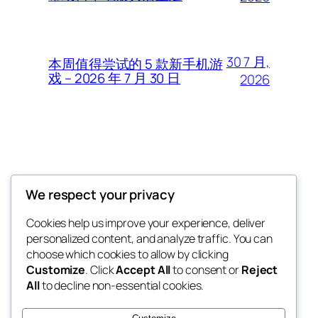
30 7 月,
本周值得尝试的 5 款新手机游
戏 – 2026 年 7 月 30 日
2026
Thunder Feeds
We respect your privacy
你最喜欢的电子游戏和攻略杂志
Cookies help us improve your experience, deliver
personalized content, and analyze traffic. You can
choose which cookies to allow by clicking
Customize
. Click
Accept All
to consent or
Reject
博客
事件
All
to decline non-essential cookies.
关于
商店
常见问题
样板