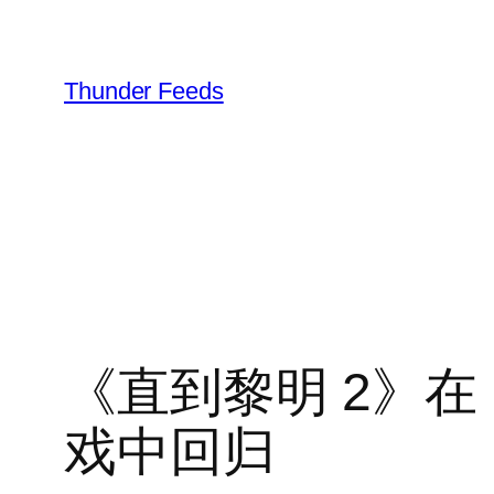
跳
至
内
Thunder Feeds
容
《直到黎明 2》在 S
戏中回归