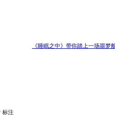
《睡眠之中》带你踏上一场噩梦
*
标注