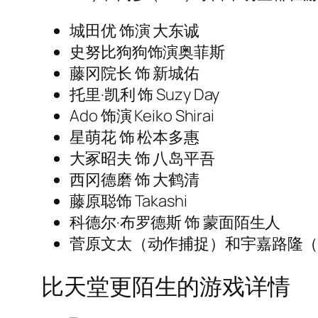
城田优 饰演 大东诚
史努比狗狗饰演奥菲斯
藤冈院长 饰 新城佑
托里·凯利 饰 Suzy Day
Ado 饰演 Keiko Shirai
星萌花 饰 松本多惠
大冢昭夫 饰 八岛平吾
西冈德磨 饰 大鹤清
藤原聪饰 Takashi
科德尔·布罗德斯 饰 蒙面陌生人
菅原文太（动作捕捉）和宇嘉路隆
比天堂更陌生的游戏详情