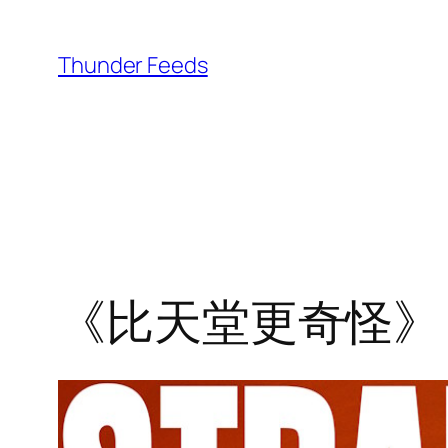
跳
至
Thunder Feeds
内
容
《比天堂更奇怪》