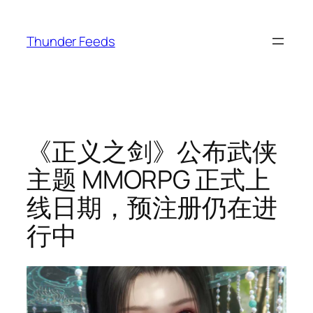
跳
至
Thunder Feeds
内
容
《正义之剑》公布武侠
主题 MMORPG 正式上
线日期，预注册仍在进
行中