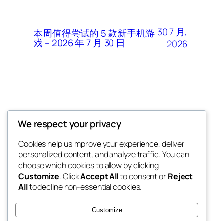
30 7 月,
本周值得尝试的 5 款新手机游
戏 – 2026 年 7 月 30 日
2026
Thunder Feeds
We respect your privacy
你最喜欢的电子游戏和攻略杂志
Cookies help us improve your experience, deliver
personalized content, and analyze traffic. You can
choose which cookies to allow by clicking
Customize
. Click
Accept All
to consent or
Reject
博客
事件
All
to decline non-essential cookies.
关于
商店
常见问题
样板
Customize
作者
主题