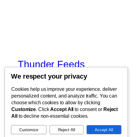
Thunder Feeds
We respect your privacy
你最喜欢的电子游戏和攻略杂志
Cookies help us improve your experience, deliver
personalized content, and analyze traffic. You can
choose which cookies to allow by clicking
Customize
. Click
Accept All
to consent or
Reject
All
to decline non-essential cookies.
二〇二五
Customize
Reject All
Accept All