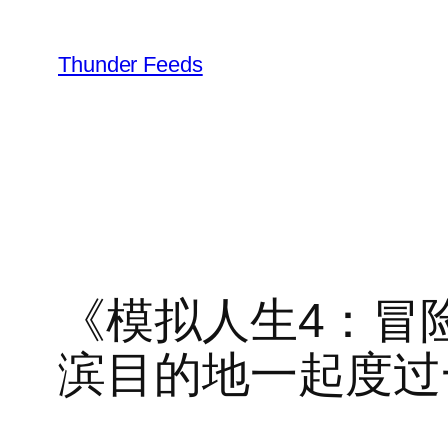
跳
至
Thunder Feeds
内
容
《模拟人生4：冒
滨目的地一起度过