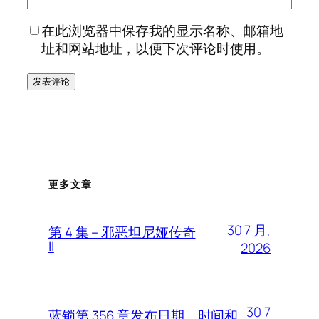
在此浏览器中保存我的显示名称、邮箱地
址和网站地址，以便下次评论时使用。
更多文章
30 7 月,
第 4 集 – 邪恶坦尼娅传奇
II
2026
30 7
蓝锁第 356 章发布日期、时间和