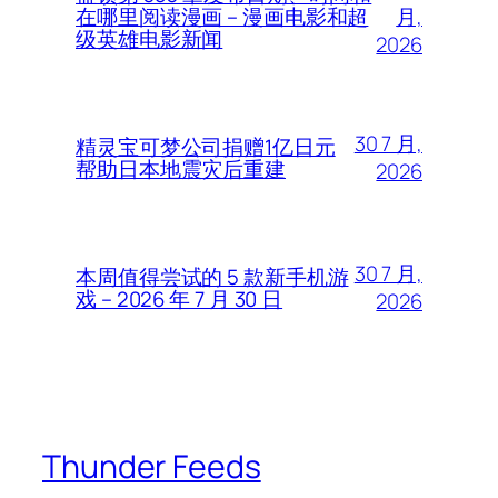
月,
在哪里阅读漫画 – 漫画电影和超
级英雄电影新闻
2026
30 7 月,
精灵宝可梦公司捐赠1亿日元
帮助日本地震灾后重建
2026
30 7 月,
本周值得尝试的 5 款新手机游
戏 – 2026 年 7 月 30 日
2026
Thunder Feeds