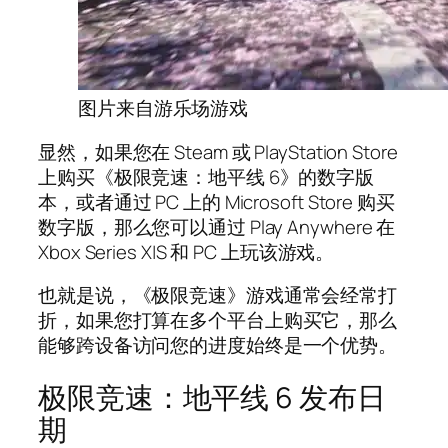
图片来自游乐场游戏
显然，如果您在 Steam 或 PlayStation Store
上购买《极限竞速：地平线 6》的数字版
本，或者通过 PC 上的 Microsoft Store 购买
数字版，那么您可以通过 Play Anywhere 在
Xbox Series X|S 和 PC 上玩该游戏。
也就是说，《极限竞速》游戏通常会经常打
折，如果您打算在多个平台上购买它，那么
能够跨设备访问您的进度始终是一个优势。
极限竞速：地平线 6 发布日
期