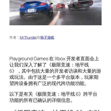
作者：
MrThunder
在
电子游戏
Playground Games 在 Xbox 开发者直面会上
让我们深入了解了《极限竞速：地平线
6》，其中包括大量的开发者访谈和大量的游
戏玩法。由于这是一个多平台版本，玩家期
望跨设备拥有广泛的现代跨功能功能。
以下是有关《极限竞速：地平线 6》跨平台
功能的所有已确认的详细信息。