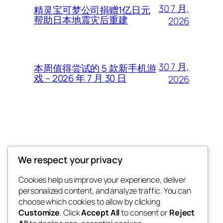
30 7 月,
精灵宝可梦公司捐赠1亿日元
帮助日本地震灾后重建
2026
30 7 月,
本周值得尝试的 5 款新手机游
戏 – 2026 年 7 月 30 日
2026
Thunder Feeds
We respect your privacy
你最喜欢的电子游戏和攻略杂志
Cookies help us improve your experience, deliver
personalized content, and analyze traffic. You can
choose which cookies to allow by clicking
Customize
. Click
Accept All
to consent or
Reject
博客
事件