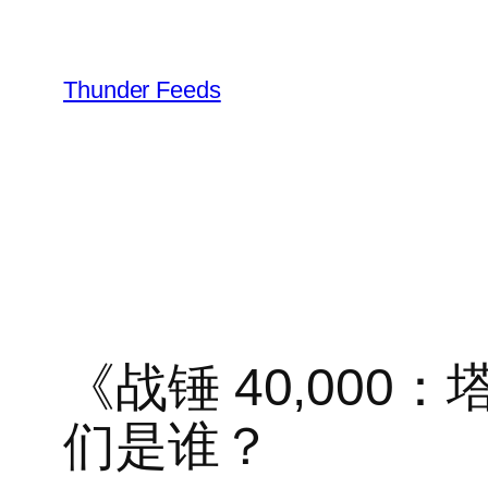
跳
至
内
Thunder Feeds
容
《战锤 40,00
们是谁？