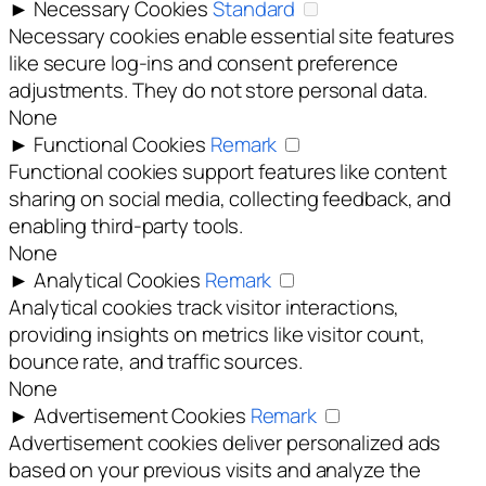
►
Necessary Cookies
Standard
Necessary cookies enable essential site features
like secure log-ins and consent preference
adjustments. They do not store personal data.
None
►
Functional Cookies
Remark
Functional cookies support features like content
sharing on social media, collecting feedback, and
enabling third-party tools.
None
►
Analytical Cookies
Remark
Analytical cookies track visitor interactions,
providing insights on metrics like visitor count,
bounce rate, and traffic sources.
None
►
Advertisement Cookies
Remark
Advertisement cookies deliver personalized ads
based on your previous visits and analyze the