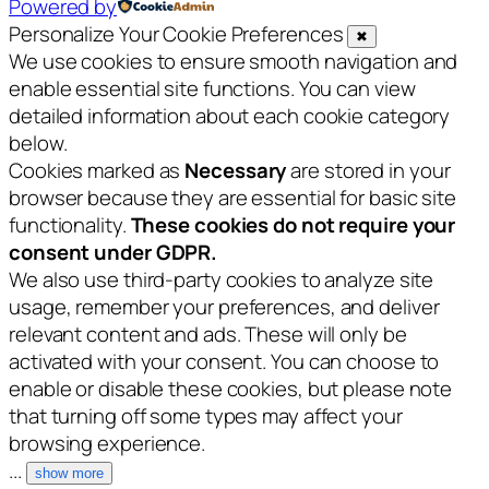
Powered by
Personalize Your Cookie Preferences
✖
We use cookies to ensure smooth navigation and
enable essential site functions. You can view
detailed information about each cookie category
below.
Cookies marked as
Necessary
are stored in your
browser because they are essential for basic site
functionality.
These cookies do not require your
consent under GDPR.
We also use third-party cookies to analyze site
usage, remember your preferences, and deliver
relevant content and ads. These will only be
activated with your consent. You can choose to
enable or disable these cookies, but please note
that turning off some types may affect your
browsing experience.
...
show more