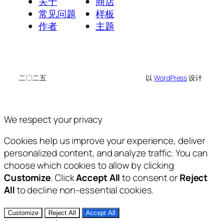
关于
商店
常见问题
样板
作者
主题
二〇二五
以
WordPress
设计
We respect your privacy
Cookies help us improve your experience, deliver
personalized content, and analyze traffic. You can
choose which cookies to allow by clicking
Customize
. Click
Accept All
to consent or
Reject
All
to decline non-essential cookies.
Customize
Reject All
Accept All