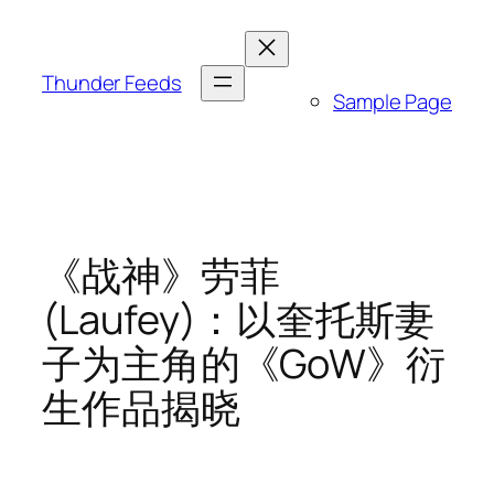
跳
至
内
Thunder Feeds
Sample Page
容
《战神》劳菲
(Laufey)：以奎托斯妻
子为主角的《GoW》衍
生作品揭晓