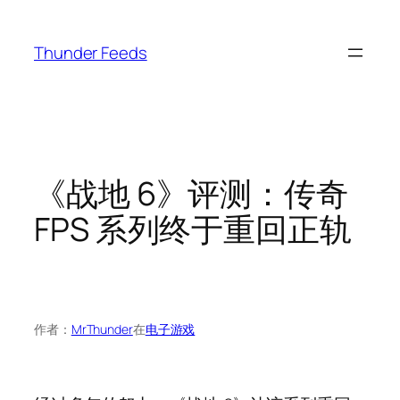
跳
至
Thunder Feeds
内
容
《战地 6》评测：传奇
FPS 系列终于重回正轨
作者：
MrThunder
在
电子游戏