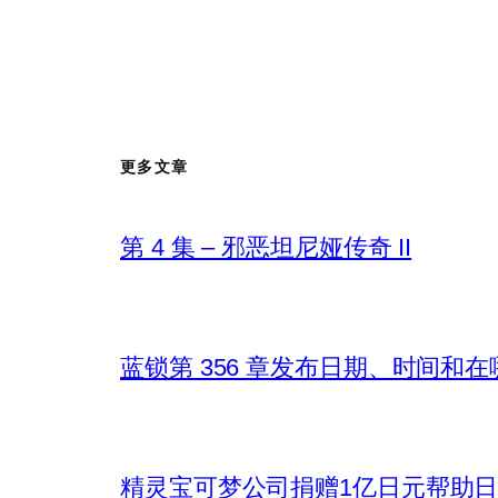
更多文章
第 4 集 – 邪恶坦尼娅传奇 II
蓝锁第 356 章发布日期、时间和
精灵宝可梦公司捐赠1亿日元帮助