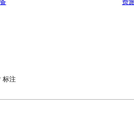
装备
费施
*
标注