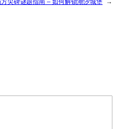
方尖碑谜题指南 – 如何解锁潮汐城堡
→