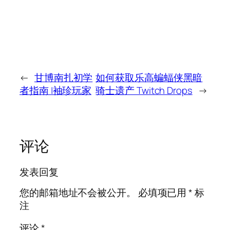
←
甘博南扎初学
如何获取乐高蝙蝠侠黑暗
者指南 |袖珍玩家
骑士遗产 Twitch Drops
→
评论
发表回复
您的邮箱地址不会被公开。
必填项已用
*
标
注
评论
*