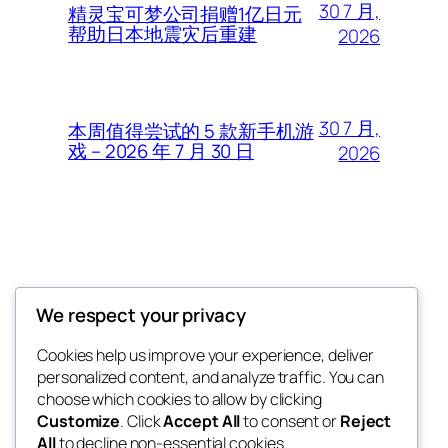
30 7 月,
精灵宝可梦公司捐赠1亿日元
帮助日本地震灾后重建
2026
30 7 月,
本周值得尝试的 5 款新手机游
戏 – 2026 年 7 月 30 日
2026
Thunder Feeds
We respect your privacy
你最喜欢的电子游戏和攻略杂志
Cookies help us improve your experience, deliver
personalized content, and analyze traffic. You can
choose which cookies to allow by clicking
Customize
. Click
Accept All
to consent or
Reject
博客
事件
All
to decline non-essential cookies.