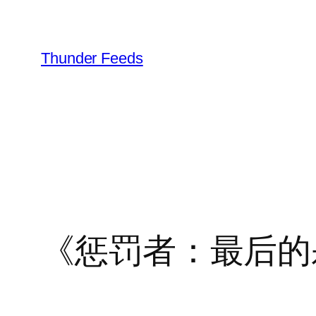
跳
至
内
Thunder Feeds
容
《惩罚者：最后的