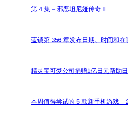
第 4 集 – 邪恶坦尼娅传奇 II
蓝锁第 356 章发布日期、时间和
精灵宝可梦公司捐赠1亿日元帮助
本周值得尝试的 5 款新手机游戏 – 202