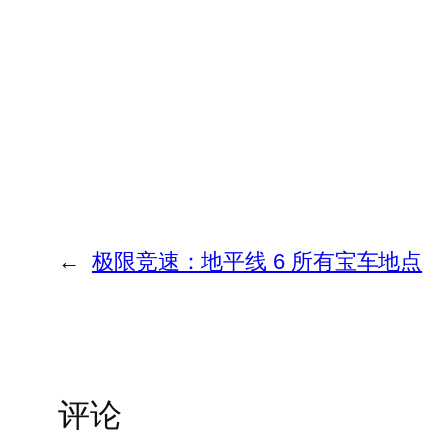
←
极限竞速：地平线 6 所有宝车地点
评论