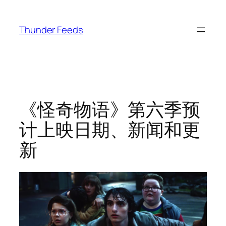
跳
至
Thunder Feeds
内
容
《怪奇物语》第六季预
计上映日期、新闻和更
新