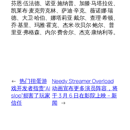
芬恩·伍法德、诺亚·施纳普、加滕·马塔拉佐、
凯莱布·麦克劳克林、萨迪·辛克、薇诺娜·瑞
德、大卫·哈伯、娜塔莉亚·戴尔、查理·希顿、
乔·基里、玛雅·霍克、杰米·坎贝尔·鲍尔、普
里亚·弗格森、内尔·费舍尔、杰克·康纳利等。
←
热门扭蛋游
Needy Streamer Overload
戏开发者指责“AI
动画宣布更多演员阵容，将
slop”损害了玩家
于 3 月 6 日在影院上映 – 新
信任
闻
→