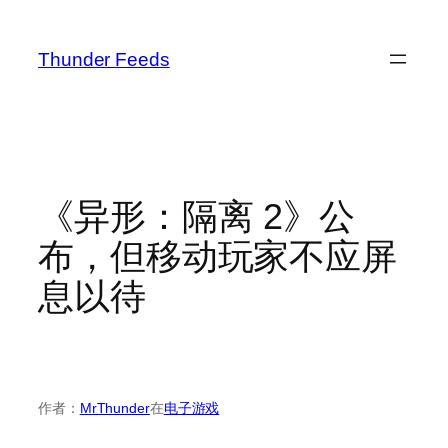
跳
至
Thunder Feeds
内
容
《异形：隔离 2》公
布，但移动玩家不应屏
息以待
作者：
MrThunder
在
电子游戏