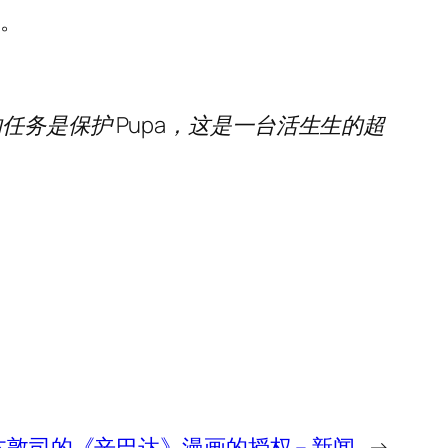
等。
务是保护 Pupa，这是一台活生生的超
》、山本敦司的《辛巴达》漫画的授权 – 新闻
→