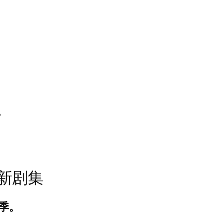
”
的新剧集
 季。