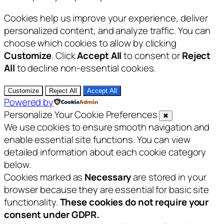
Cookies help us improve your experience, deliver
personalized content, and analyze traffic. You can
choose which cookies to allow by clicking
Customize
. Click
Accept All
to consent or
Reject
All
to decline non-essential cookies.
Customize
Reject All
Accept All
Powered by
Personalize Your Cookie Preferences
✖
We use cookies to ensure smooth navigation and
enable essential site functions. You can view
detailed information about each cookie category
below.
Cookies marked as
Necessary
are stored in your
browser because they are essential for basic site
functionality.
These cookies do not require your
consent under GDPR.