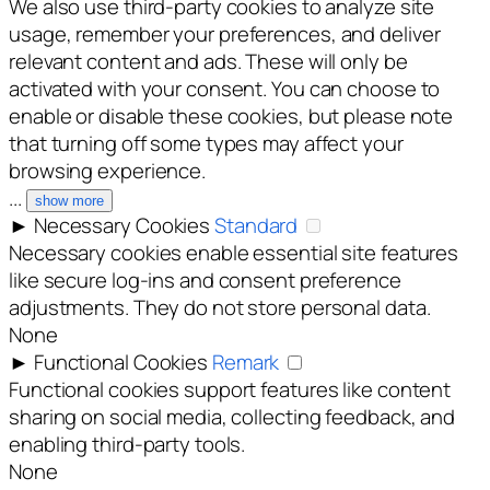
We also use third-party cookies to analyze site
usage, remember your preferences, and deliver
relevant content and ads. These will only be
activated with your consent. You can choose to
enable or disable these cookies, but please note
that turning off some types may affect your
browsing experience.
...
show more
►
Necessary Cookies
Standard
Necessary cookies enable essential site features
like secure log-ins and consent preference
adjustments. They do not store personal data.
None
►
Functional Cookies
Remark
Functional cookies support features like content
sharing on social media, collecting feedback, and
enabling third-party tools.
None