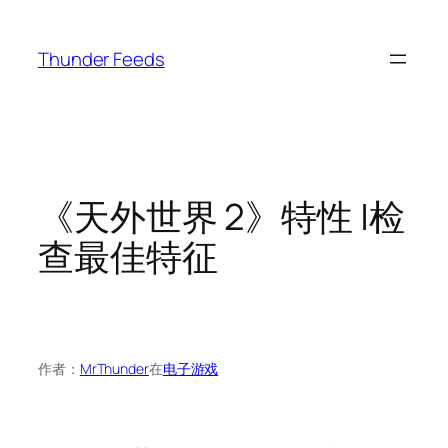
跳
至
Thunder Feeds
内
容
《天外世界 2》特性 |检
查最佳特征
作者：
MrThunder
在
电子游戏